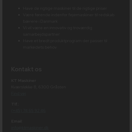
Have de rigtige maskiner til de rigtige priser
Være førende indenfor fejemaskiner til redskab
bærere i Danmark
Vi vil være en innovativ og troværdig
samarbejdspartner
Have et bredt produktprogram der passer til
markedets behov
Kontakt os
KT Maskiner
Kværsløkke 8, 6300 Gråsten
Find vej
Tlf.:
(+45) 74 65 92 46
Email:
info@ktmaskiner.dk