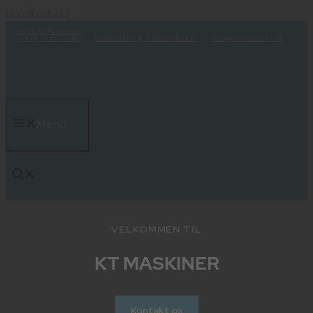
Hop til indhold
Følg os på Facebook
(+45) 74 65 92 46
Kværsløkke 8, 6300 Gråsten
info@ktmaskiner.dk
Menu
VELKOMMEN TIL
KT MASKINER
Kontakt os