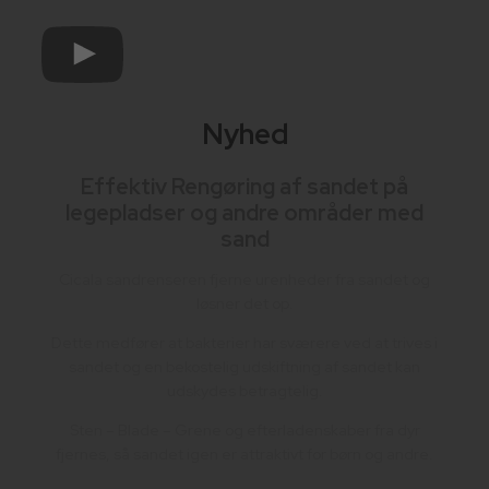
Nyhed
Effektiv Rengøring af sandet på
legepladser og andre områder med
sand
Cicala sandrenseren fjerne urenheder fra sandet og
løsner det op.
Dette medfører at bakterier har sværere ved at trives i
sandet og en bekostelig udskiftning af sandet kan
udskydes betragtelig.
Sten – Blade – Grene og efterladenskaber fra dyr
fjernes, så sandet igen er attraktivt for børn og andre.