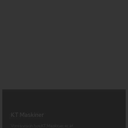
KT Maskiner
Vores vision hos KT Maskiner er at: