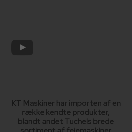
OBS!
Ny prisliste for 2025
KT Maskiner har importen af en
række kendte produkter,
blandt andet Tuchels brede
sortiment af fejemaskiner