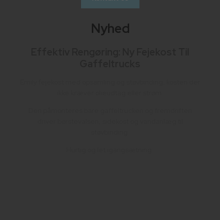
Nyhed
Effektiv Rengøring: Ny Fejekost Til
Gaffeltrucks
Emily fejekost med opsamling og støvbinding, kosten der
ikke kræver olieudtag eller strøm.
Den påmonteres bare gaffeltrucken og fremdriften
driver børstevalsen, sidekost og vandanlæg til
støvbinding.
Hurtig og let igangsætning.