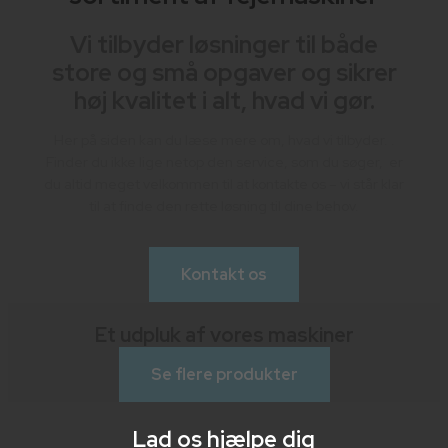
Vi tilbyder løsninger til både
store og små opgaver og sikrer
høj kvalitet i alt, hvad vi gør.
Her på siden kan du læse mere om, hvad vi tilbyder. .
Finder du ikke lige netop den service, som du søger, er
du altid meget velkommen til at kontakte os – vi står klar
til at finde den rette løsning til dine behov.
Kontakt os
Et udpluk af vores maskiner
Se flere produkter
Lad os hjælpe dig